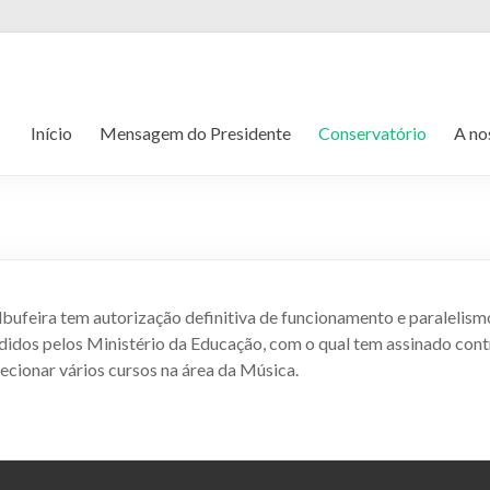
Início
Mensagem do Presidente
Conservatório
A no
bufeira tem a
utorização definitiva de funcionamento e paralelis
idos pelos Ministério da Educação, com o qual tem assinado contr
ecionar vários cursos na área da Música.