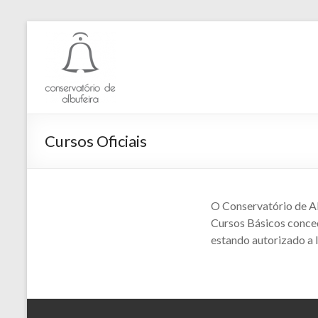
Skip
to
Conservatório
content
de
Albufeira
Cursos Oficiais
O Conservatório de Al
Cursos Básicos conced
estando autorizado a l