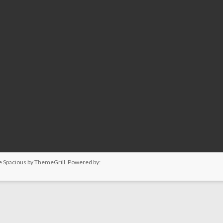
me
Spacious
by ThemeGrill. Powered by: