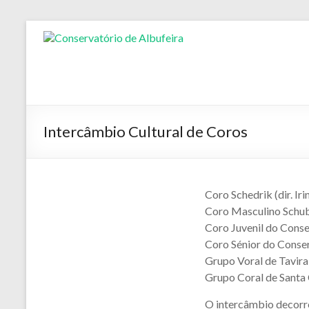
Skip
to
Conservatório
content
de
Albufeira
Intercâmbio Cultural de Coros
Coro Schedrik (dir. Ir
Coro Masculino Schu
Coro Juvenil do Conse
Coro Sénior do Conser
Grupo Voral de Tavira
Grupo Coral de Santa 
O intercâmbio decorre